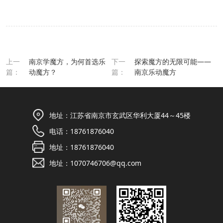
上一
南京学魔方，为何首选乐
下一
探索魔方的无限可能——
篇：
动魔方？
篇：
南京乐动魔方
地址：
江苏省南京市玄武区华利大厦44～45楼
电话：
18761876040
地址：
18761876040
地址：
1070746706@qq.com